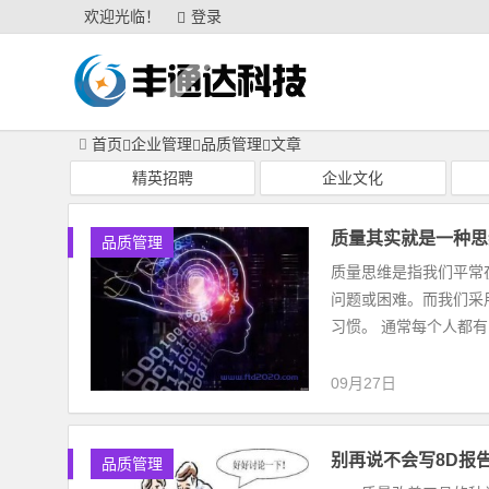
欢迎光临！
登录
首页
企业管理
品质管理
文章
精英招聘
企业文化
质量其实就是一种思
品质管理
质量思维是指我们平常
问题或困难。而我们采
习惯。 通常每个人都有自
09月27日
别再说不会写8D报
品质管理