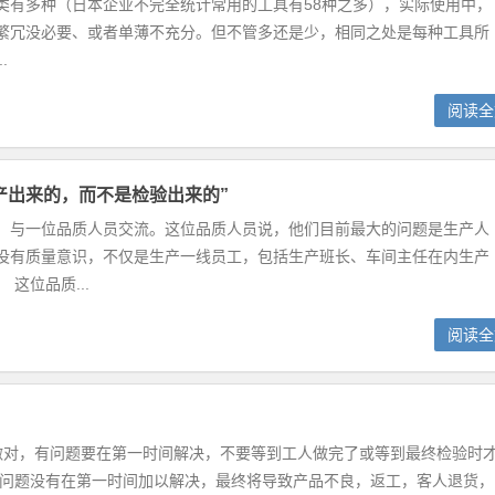
多种（日本企业不完全统计常用的工具有58种之多），实际使用中，
繁冗没必要、或者单薄不充分。但不管多还是少，相同之处是每种工具所
.
阅读全
产出来的，而不是检验出来的”
，与一位品质人员交流。这位品质人员说，他们目前最大的问题是生产人
没有质量意识，不仅是生产一线员工，包括生产班长、车间主任在内生产
这位品质...
阅读全
做对，有问题要在第一时间解决，不要等到工人做完了或等到最终检验时
果问题没有在第一时间加以解决，最终将导致产品不良，返工，客人退货，