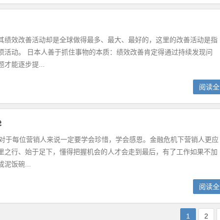
其绩效改善活动却是全球做得最多、最大、最好的，这里的改善活动是指
项活动。 日本人善于抓住事物的本质：绩效改善肯定得通过持续发现问
才能逐步提...
阅读全
零
零 对于每位营销人来说一定要学会珍惜，学会感恩。金融危机下营销人更应
里之行、始于足下，懂得把握机会的人才会走到最后，有了工作如果不加
泥饭碗...
阅读全
1
2