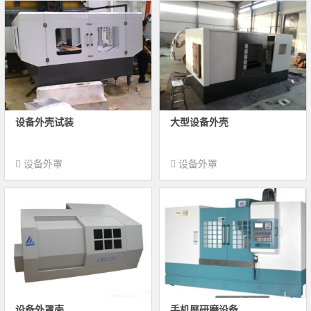
设备外壳试装
大型设备外壳
设备外罩
设备外罩
设备外罩壳
手机屏研磨设备