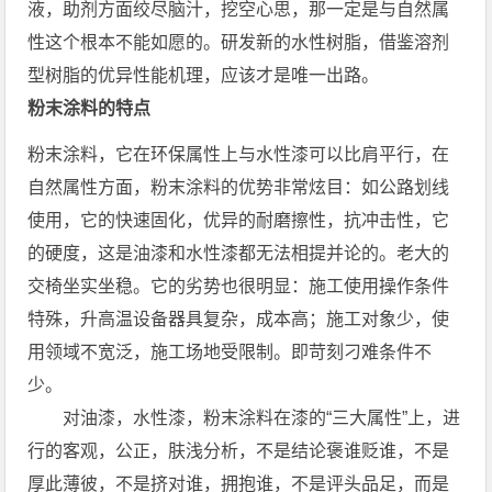
液，助剂方面绞尽脑汁，挖空心思，那一定是与自然属
性这个根本不能如愿的。研发新的水性树脂，借鉴溶剂
型树脂的优异性能机理，应该才是唯一出路。
粉末涂料的特点
粉末涂料，它在环保属性上与水性漆可以比肩平行，在
自然属性方面，粉末涂料的优势非常炫目：如公路划线
使用，它的快速固化，优异的耐磨擦性，抗冲击性，它
的硬度，这是油漆和水性漆都无法相提并论的。老大的
交椅坐实坐稳。它的劣势也很明显：施工使用操作条件
特殊，升高温设备器具复杂，成本高；施工对象少，使
用领域不宽泛，施工场地受限制。即苛刻刁难条件不
少。
对油漆，水性漆，粉末涂料在漆的“三大属性”上，进
行的客观，公正，肤浅分析，不是结论褒谁贬谁，不是
厚此薄彼，不是挤对谁，拥抱谁，不是评头品足，而是