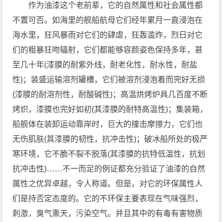
作为油漆这个老前辈，它的自然属性和社会属性都
不置可否。如海里的舰船航母它们经年累月一直浸泡在
海水里，狂风暴雨对它们的肆虐，狂轰滥炸，烈日对它
们的粗暴狂吻辐射，它们都能够容颜姿色保持多年，甚
至几十年(漆膜的耐紫外线，耐老化性，耐水性，耐盐
性)；装盛运输溶剂罐槽，它们被溶剂浸泡着而完好无损
(漆膜的耐溶剂性，耐酸碱性)；高温烘烤炉具几百度不断
烤炽，漆膜也完好如初(其漆膜的耐特高温性)；集装箱，
船舰体在装卸运动靠岸时，巨大的撞击摩擦力，它们也
无伤肌肤(其漆膜的韧性，抗冲击性)；破冰船所处的极严
寒环境，它不脆不裂不脱落(其漆膜的抗特低温性，抗划
抗冲击性)……不一而足的例证都充分验证了油漆的自然
属性之优异卓越，令人称道。但是，对它的环保属性人
们是持否定态度的。它的不环保主要表现在气味强烈，
刺激，臭气熏天，污染空气。并且其中的有毒有害物质